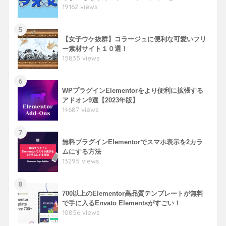
19162 views
5
【女子ウケ抜群】コラージュに便利な可愛いフリ
ー素材サイト１０選！
15835 views
6
WPプラグインElementorをより便利に拡張する
アドオン9選【2023年版】
14687 views
7
無料プラグインElementorでスマホ表示を2カラ
ムにする方法
13295 views
8
700以上のElementor高品質テンプレートが無料
で手に入るEnvato Elementsがすごい！
10856 views