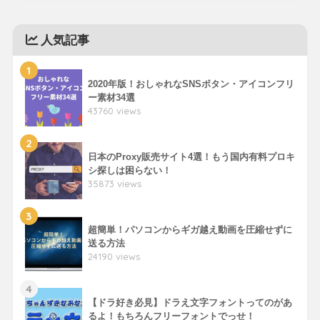
人気記事
1
2020年版！おしゃれなSNSボタン・アイコンフリ
ー素材34選
43760 views
2
日本のProxy販売サイト4選！もう国内有料プロキ
シ探しは困らない！
35873 views
3
超簡単！パソコンからギガ越え動画を圧縮せずに
送る方法
24190 views
4
【ドラ好き必見】ドラえ文字フォントってのがあ
るよ！もちろんフリーフォントでっせ！