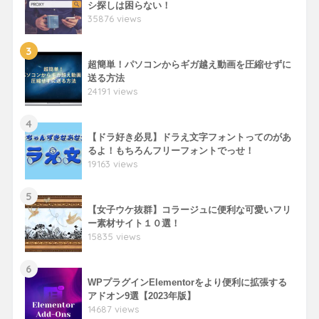
シ探しは困らない！
35876 views
3
超簡単！パソコンからギガ越え動画を圧縮せずに
送る方法
24191 views
4
【ドラ好き必見】ドラえ文字フォントってのがあ
るよ！もちろんフリーフォントでっせ！
19163 views
5
【女子ウケ抜群】コラージュに便利な可愛いフリ
ー素材サイト１０選！
15835 views
6
WPプラグインElementorをより便利に拡張する
アドオン9選【2023年版】
14687 views