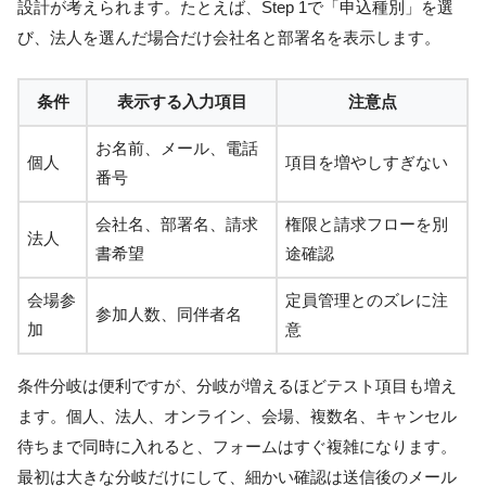
設計が考えられます。たとえば、Step 1で「申込種別」を選
び、法人を選んだ場合だけ会社名と部署名を表示します。
条件
表示する入力項目
注意点
お名前、メール、電話
個人
項目を増やしすぎない
番号
会社名、部署名、請求
権限と請求フローを別
法人
書希望
途確認
会場参
定員管理とのズレに注
参加人数、同伴者名
加
意
条件分岐は便利ですが、分岐が増えるほどテスト項目も増え
ます。個人、法人、オンライン、会場、複数名、キャンセル
待ちまで同時に入れると、フォームはすぐ複雑になります。
最初は大きな分岐だけにして、細かい確認は送信後のメール