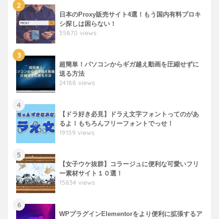
2
日本のProxy販売サイト4選！もう国内有料プロキ
シ探しは困らない！
35870 views
3
超簡単！パソコンからギガ越え動画を圧縮せずに
送る方法
24188 views
4
【ドラ好き必見】ドラえ文字フォントってのがあ
るよ！もちろんフリーフォントでっせ！
19159 views
5
【女子ウケ抜群】コラージュに便利な可愛いフリ
ー素材サイト１０選！
15834 views
6
WPプラグインElementorをより便利に拡張するア