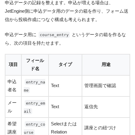
申込データの記録を整えます。申込が増える場合は、
JetEngine側に申込データ用のデータの箱を作り、フォーム送
信から投稿作成につなぐ構成も考えられます。
申込データ用に
というデータの箱を作るな
course_entry
ら、次の項目を持たせます。
フィール
項目
タイプ
用途
ド名
申込
entry_na
Text
管理画面で確認
者名
me
メー
entry_em
Text
返信先
ル
ail
希望
Selectまたは
entry_co
講座との紐づけ
講座
Relation
urse