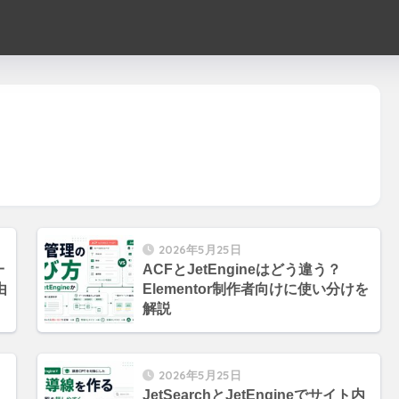
2026年5月25日
一
ACFとJetEngineはどう違う？
由
Elementor制作者向けに使い分けを
解説
2026年5月25日
JetSearchとJetEngineでサイト内