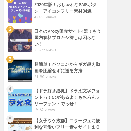
2020年版！おしゃれなSNSボタ
ン・アイコンフリー素材34選
43760 views
2
日本のProxy販売サイト4選！もう
国内有料プロキシ探しは困らな
い！
35872 views
3
超簡単！パソコンからギガ越え動
画を圧縮せずに送る方法
24190 views
4
【ドラ好き必見】ドラえ文字フォ
ントってのがあるよ！もちろんフ
リーフォントでっせ！
19162 views
5
【女子ウケ抜群】コラージュに便
利な可愛いフリー素材サイト１０