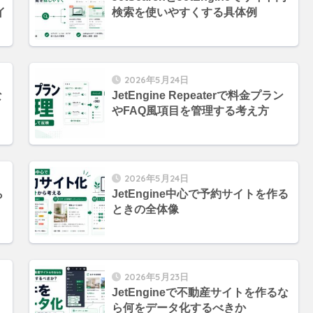
イ
検索を使いやすくする具体例
2026年5月24日
な
JetEngine Repeaterで料金プラン
やFAQ風項目を管理する考え方
2026年5月24日
ら
JetEngine中心で予約サイトを作る
ときの全体像
2026年5月23日
JetEngineで不動産サイトを作るな
ら何をデータ化するべきか