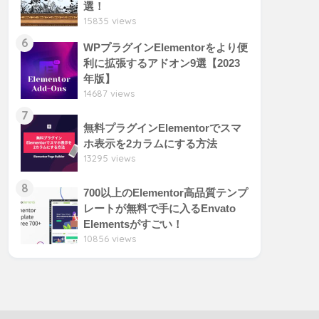
選！
15835 views
6
WPプラグインElementorをより便
利に拡張するアドオン9選【2023
年版】
14687 views
7
無料プラグインElementorでスマ
ホ表示を2カラムにする方法
13295 views
8
700以上のElementor高品質テンプ
レートが無料で手に入るEnvato
Elementsがすごい！
10856 views