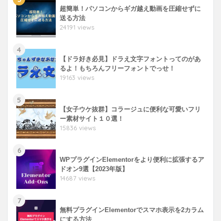
超簡単！パソコンからギガ越え動画を圧縮せずに
送る方法
24191 views
4
【ドラ好き必見】ドラえ文字フォントってのがあ
るよ！もちろんフリーフォントでっせ！
19163 views
5
【女子ウケ抜群】コラージュに便利な可愛いフリ
ー素材サイト１０選！
15836 views
6
WPプラグインElementorをより便利に拡張するア
ドオン9選【2023年版】
14687 views
7
無料プラグインElementorでスマホ表示を2カラム
にする方法