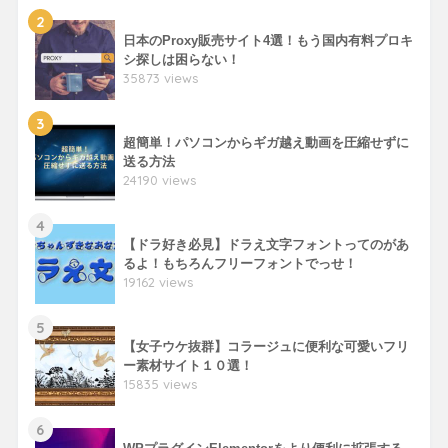
2
日本のProxy販売サイト4選！もう国内有料プロキ
シ探しは困らない！
35873 views
3
超簡単！パソコンからギガ越え動画を圧縮せずに
送る方法
24190 views
4
【ドラ好き必見】ドラえ文字フォントってのがあ
るよ！もちろんフリーフォントでっせ！
19162 views
5
【女子ウケ抜群】コラージュに便利な可愛いフリ
ー素材サイト１０選！
15835 views
6