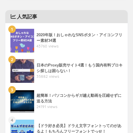
人気記事
1
2020年版！おしゃれなSNSボタン・アイコンフリ
ー素材34選
43760 views
2
日本のProxy販売サイト4選！もう国内有料プロキ
シ探しは困らない！
35882 views
3
超簡単！パソコンからギガ越え動画を圧縮せずに
送る方法
24191 views
4
【ドラ好き必見】ドラえ文字フォントってのがあ
るよ！もちろんフリーフォントでっせ！