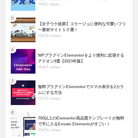
19163 views
5
【女子ウケ抜群】コラージュに便利な可愛いフリ
ー素材サイト１０選！
15836 views
6
WPプラグインElementorをより便利に拡張する
アドオン9選【2023年版】
14687 views
7
無料プラグインElementorでスマホ表示を2カラ
ムにする方法
13295 views
8
700以上のElementor高品質テンプレートが無料
で手に入るEnvato Elementsがすごい！
10856 views