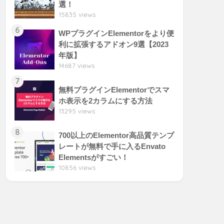
選！
15835 views
6
WPプラグインElementorをより便
利に拡張するアドオン9選【2023
年版】
14687 views
7
無料プラグインElementorでスマ
ホ表示を2カラムにする方法
13295 views
8
700以上のElementor高品質テンプ
レートが無料で手に入るEnvato
Elementsがすごい！
10856 views