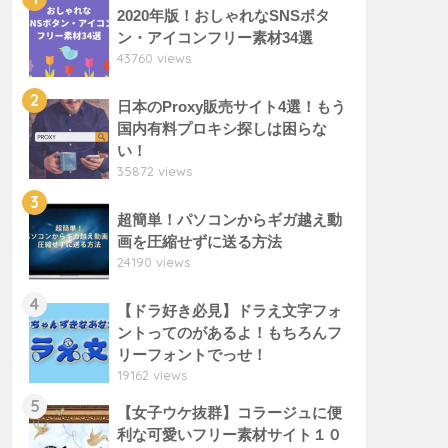
2020年版！おしゃれなSNSボタ
ン・アイコンフリー素材34選
43760 views
2
日本のProxy販売サイト4選！もう
国内有料プロキシ探しは困らな
い！
35872 views
3
超簡単！パソコンからギガ越え動
画を圧縮せずに送る方法
24190 views
4
【ドラ好き必見】ドラえ文字フォ
ントってのがあるよ！もちろんフ
リーフォントでっせ！
19162 views
5
【女子ウケ抜群】コラージュに便
利な可愛いフリー素材サイト１０