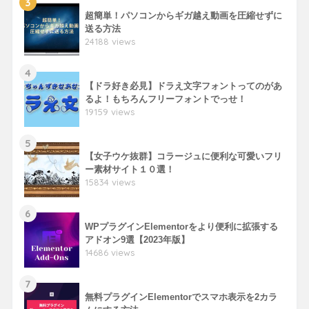
3
超簡単！パソコンからギガ越え動画を圧縮せずに
送る方法
24188 views
4
【ドラ好き必見】ドラえ文字フォントってのがあ
るよ！もちろんフリーフォントでっせ！
19159 views
5
【女子ウケ抜群】コラージュに便利な可愛いフリ
ー素材サイト１０選！
15834 views
6
WPプラグインElementorをより便利に拡張する
アドオン9選【2023年版】
14686 views
7
無料プラグインElementorでスマホ表示を2カラ